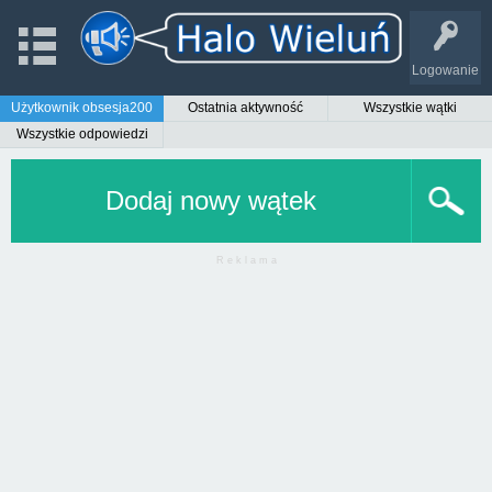
Logowanie
Użytkownik obsesja200
Ostatnia aktywność
Wszystkie wątki
Wszystkie odpowiedzi
Dodaj nowy wątek
R e k l a m a